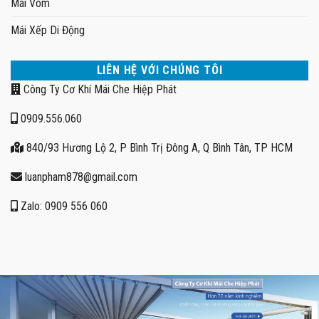
Mái Vòm
Mái Xếp Di Động
LIÊN HỆ VỚI CHÚNG TÔI
Công Ty Cơ Khí Mái Che Hiệp Phát
0909.556.060
840/93 Hương Lộ 2, P Bình Trị Đông A, Q Bình Tân, TP HCM
luanpham878@gmail.com
Zalo: 0909 556 060