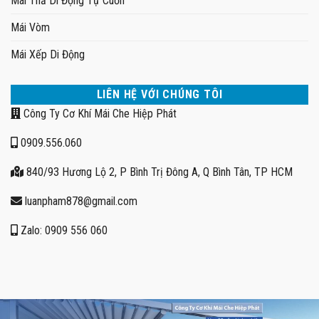
Mái Thả Di Động Tự Cuốn
Mái Vòm
Mái Xếp Di Động
LIÊN HỆ VỚI CHÚNG TÔI
Công Ty Cơ Khí Mái Che Hiệp Phát
0909.556.060
840/93 Hương Lộ 2, P Bình Trị Đông A, Q Bình Tân, TP HCM
luanpham878@gmail.com
Zalo: 0909 556 060