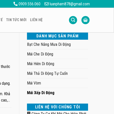
0909.556.060
luanpham878@gmail.com
TẾ
TIN TỨC MỚI
LIÊN HỆ
DANH MỤC SẢN PHẨM
Bạt Che Nắng Mưa Di Động
Mái Che Di Động
Mái Hiên Di Động
h thước
Mái Thả Di Động Tự Cuốn
Mái Vòm
a dạng.
Mái Xếp Di Động
mm. Khả
 cao,…
LIÊN HỆ VỚI CHÚNG TÔI
Công Ty Cơ Khí Mái Che Hiệp Phát