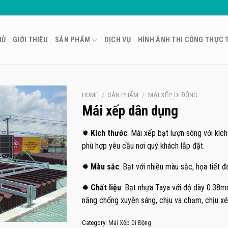
HỦ
GIỚI THIỆU
SẢN PHẨM
DỊCH VỤ
HÌNH ẢNH THI CÔNG THỰC 
HOME
/
SẢN PHẨM
/
MÁI XẾP DI ĐỘNG
Mái xếp dân dụng
✹
Kích thước
: Mái xếp bạt lượn sóng với kíc
phù hợp yêu cầu nơi quý khách lắp đặt.
✹
Màu sắc
: Bạt với nhiều màu sắc, họa tiết đ
✹
Chất liệu
: Bạt nhựa Taya với độ dày 0.38
năng chống xuyên sáng, chịu va chạm, chịu xé
Category:
Mái Xếp Di Động