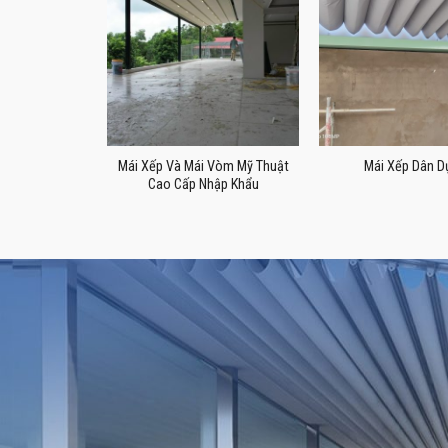
 Vòm Mỹ Thuật
Mái Xếp Và Mái Vòm Mỹ Thuật
Mái Xếp Dân D
hập Khẩu
Cao Cấp Nhập Khẩu