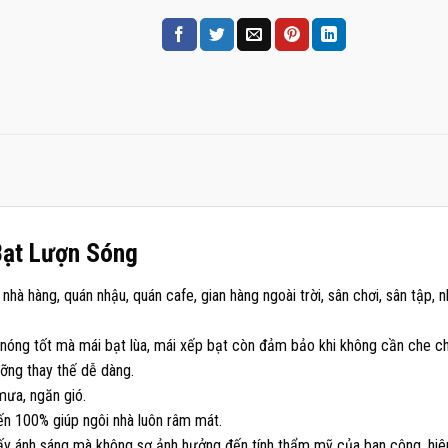
Bạt Lượn Sóng
nhà hàng, quán nhậu, quán cafe, gian hàng ngoài trời, sân chơi, sân tập, 
óng tốt mà mái bạt lùa, mái xếp bạt còn đảm bảo khi không cần che ch
ưỡng thay thế dễ dàng.
mưa, ngăn gió.
ến 100% giúp ngôi nhà luôn râm mát.
lấy ánh sáng mà không sợ ảnh hưởng đến tính thẩm mỹ của ban công, hiê