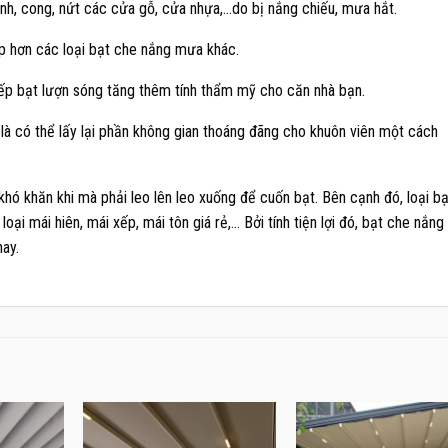
h, cong, nứt các cửa gỗ, cửa nhựa,…do bị nắng chiếu, mưa hắt.
ấp hơn các loại bạt che nắng mưa khác.
p bạt lượn sóng tăng thêm tính thẩm mỹ cho căn nhà bạn.
à có thể lấy lại phần không gian thoáng đãng cho khuôn viên một cách
ó khăn khi mà phải leo lên leo xuống để cuốn bạt. Bên cạnh đó, loại bạ
ại mái hiên, mái xếp, mái tôn giá rẻ,… Bởi tính tiện lợi đó, bạt che nắng
nay.