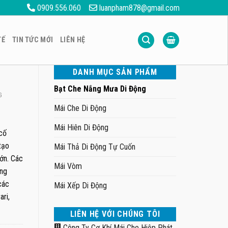
0909.556.060
luanpham878@gmail.com
TẾ
TIN TỨC MỚI
LIÊN HỆ
DANH MỤC SẢN PHẨM
Bạt Che Nắng Mưa Di Động
G
Mái Che Di Động
Mái Hiên Di Động
cố
tạo
Mái Thả Di Động Tự Cuốn
ớn. Các
Mái Vòm
ùng
các
Mái Xếp Di Động
ari,
LIÊN HỆ VỚI CHÚNG TÔI
Công Ty Cơ Khí Mái Che Hiệp Phát