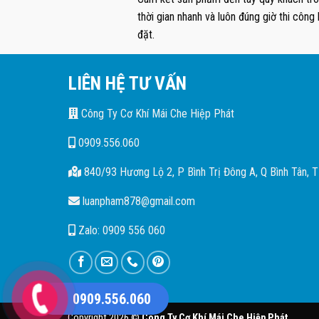
thời gian nhanh và luôn đúng giờ thi công 
đặt.
LIÊN HỆ TƯ VẤN
Công Ty Cơ Khí Mái Che Hiệp Phát
0909.556.060
840/93 Hương Lộ 2, P Bình Trị Đông A, Q Bình Tân,
luanpham878@gmail.com
Zalo: 0909 556 060
0909.556.060
Copyright 2026 ©
Công Ty Cơ Khí Mái Che Hiệp Phát