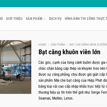
HỦ
GIỚI THIỆU
SẢN PHẨM
DỊCH VỤ
HÌNH ẢNH THI CÔNG THỰC 
HOME
/
SẢN PHẨM
/
BẠT CHE NẮNG MƯA DI ĐỘN
Bạt căng khuôn viên lớn
Các góc, cạnh của từng cánh buồm được gia 
chắc chắn bằng cáp thép và khuyên treo nên 
được sự căng phẳng, chịu được gió giật cấp l
sản phẩm Mái che bạt căng của Hiệp Phát d
bằng loại vải cao cấp nhập khẩu trực tiếp từ 
thương hiệu uy tín trên thế giới như Serge Ferr
Seaman, Mehler, Leton…