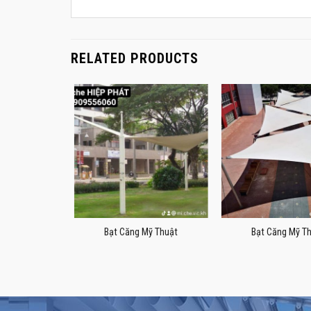
RELATED PRODUCTS
n viên lớn
Bạt Căng Mỹ Thuật
Bạt Căng Mỹ T