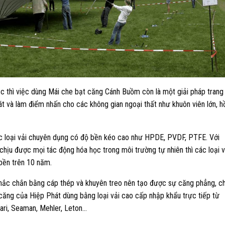
 thì việc dùng Mái che bạt căng Cánh Buồm còn là một giải pháp trang 
t và làm điểm nhấn cho các không gian ngoại thất như khuôn viên lớn, h
c loại vải chuyên dụng có độ bền kéo cao như HPDE, PVDF, PTFE. Với
à chịu được mọi tác động hóa học trong môi trường tự nhiên thì các loại v
 bền trên 10 năm.
ắc chắn bằng cáp thép và khuyên treo nên tạo được sự căng phẳng, ch
căng của Hiệp Phát dùng bằng loại vải cao cấp nhập khẩu trực tiếp từ
rari, Seaman, Mehler, Leton…