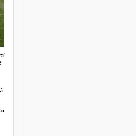
trí
ồ
ải
ịu